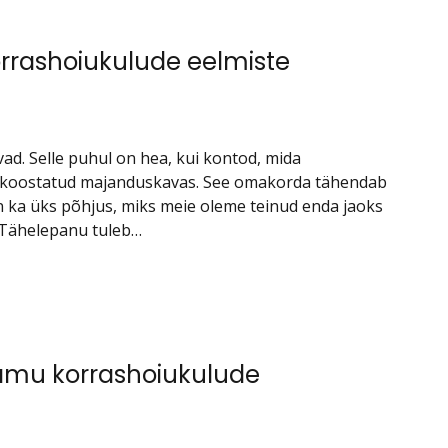
orrashoiukulude eelmiste
ad. Selle puhul on hea, kui kontod, mida
se koostatud majanduskavas. See omakorda tähendab
 ka üks põhjus, miks meie oleme teinud enda jaoks
. Tähelepanu tuleb…
lamu korrashoiukulude