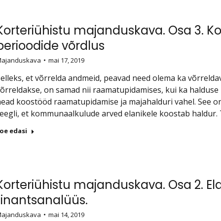
Korteriühistu majanduskava. Osa 3. K
perioodide võrdlus
ajanduskava
mai 17, 2019
elleks, et võrrelda andmeid, peavad need olema ka võrreldav
võrreldakse, on samad nii raamatupidamises, kui ka haldu
ead koostööd raamatupidamise ja majahalduri vahel. See on
eegli, et kommunaalkulude arved elanikele koostab haldur
oe edasi
Korteriühistu majanduskava. Osa 2. E
finantsanalüüs.
ajanduskava
mai 14, 2019