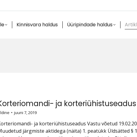
le
Kinnisvara haldus
Üüripindade haldus
Artik
Korteriomandi- ja korteriühistuseadus
ldine
juuni 7, 2019
orteriomandi- ja korteriühistuseadus Vastu võetud 19.02.20
uudetud järgmiste aktidega (näita) 1. peatükk Üldsätted § 