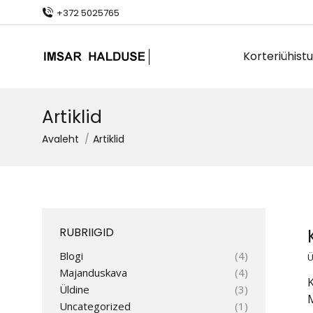
+372 5025765
Korteriühistu
Artiklid
You are here:
Avaleht
Artiklid
RUBRIIGID
Blogi
(4)
Ü
Majanduskava
(4)
K
Üldine
(3)
M
Uncategorized
(1)