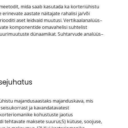
meetodit, mida saab kasutada ka korteriühistu
rinevate aastate näitajate rahalisi ja/või
iooditi aset leidvaid muutusi. Vertikaalanalüüs–
evate komponentide omavahelisi suhtelist
uktuurimuutuste dünaamikat. Suhtarvude analüüs–
ssejuhatus
riühistu majandusaastaks majanduskava, mis
seisukorrast ja kavandatavatest
) korteriomanike kohustuste jaotus
di tehtavate maksete suurus;5) kütuse, soojuse,