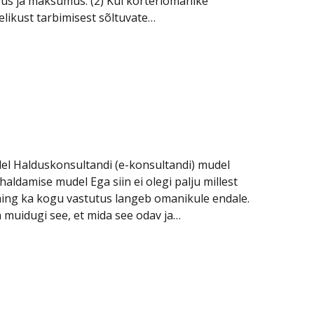
gus ja maksumus. (2) Kui korteriomanike
elikust tarbimisest sõltuvate…
del Halduskonsultandi (e-konsultandi) mudel
ldamise mudel Ega siin ei olegi palju millest
ning ka kogu vastutus langeb omanikule endale.
 muidugi see, et mida see odav ja…