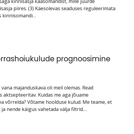
aga kinnisasja kaasomandist, mille juurde
asja piires. (3) Käesolevas seaduses reguleerimata
s kinnisomandi…
Korrashoiukulude prognoosimine
t vana majanduskava oli meil olemas. Read
 aktsepteeritav. Kuidas me aga jõuame
 hea võrrelda? Võtame hoolduse kulud. Me teame, et
a nende käigus vahetada välja filtrid.…