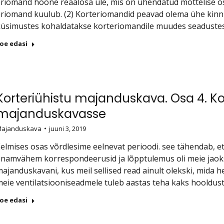
riomand hoone reaalosa üle, mis on ühendatud mõttelise os
riomand kuulub. (2) Korteriomandid peavad olema ühe kinnis
küsimustes kohaldatakse korteriomandile muudes seaduste
oe edasi
Korteriühistu majanduskava. Osa 4. 
majanduskavasse
ajanduskava
juuni 3, 2019
elmises osas võrdlesime eelnevat perioodi. see tähendab, e
namvähem korrespondeerusid ja lõpptulemus oli meie jaoks
ajanduskavani, kus meil sellised read ainult olekski, mida
eie ventilatsiooniseadmele tuleb aastas teha kaks hooldust j
oe edasi