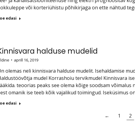
ee- ja kanalisatsiooniteenuse ning elektri prognoositav ko
okkuleppe või korteriühistu põhikirjaga on ette nähtud teg
oe edasi
Kinnisvara halduse mudelid
ldine
aprill 16, 2019
n olemas neli kinnisvara halduse mudelit. Isehaldamise mu
aldustöövõtja mudel Korrashoiu tervikmudel Kinnisvara iseha
ääkida. teoorias peaks see olema kõige soodsam võimalus 
est omanik ise teeb kõik vajalikud toimingud. Iseküsimus on
oe edasi
←
1
2