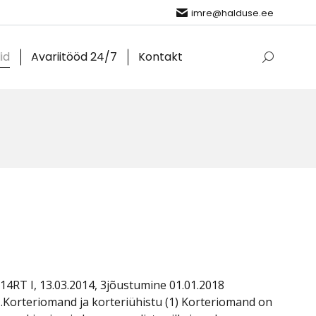
imre@halduse.ee
lid
Avariitööd 24/7
Kontakt
Search:
14RT I, 13.03.2014, 3jõustumine 01.01.2018
1.Korteriomand ja korteriühistu (1) Korteriomand on