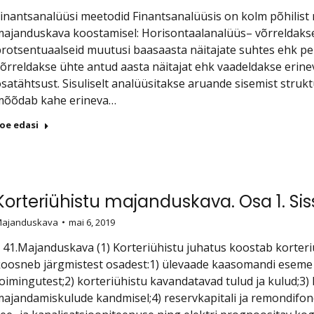
inantsanalüüsi meetodid Finantsanalüüsis on kolm põhilist 
ajanduskava koostamisel: Horisontaalanalüüs– võrreldakse e
rotsentuaalseid muutusi baasaasta näitajate suhtes ehk per
õrreldakse ühte antud aasta näitajat ehk vaadeldakse erin
satähtsust. Sisuliselt analüüsitakse aruande sisemist str
mõõdab kahe erineva…
oe edasi
Korteriühistu majanduskava. Osa 1. Si
ajanduskava
mai 6, 2019
 41.Majanduskava (1) Korteriühistu juhatus koostab korte
oosneb järgmistest osadest:1) ülevaade kaasomandi eseme 
oimingutest;2) korteriühistu kavandatavad tulud ja kulud;3
ajandamiskulude kandmisel;4) reservkapitali ja remondifon